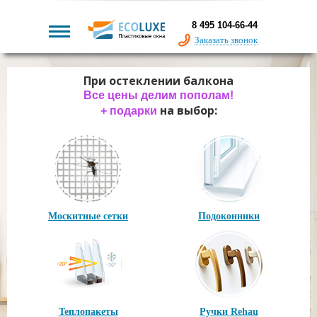
8 495 104-66-44
Заказать звонок
При остеклении балкона
Сегодня для всех
Дарим каждое второе окно
скидка 67% + 17%
владельцам домов
Все цены делим пополам!
и
на выбор:
на выбор:
подарки
+ подарки
на выбор:
+ подарки
Москитные сетки
Москитные сетки
Подоконники
Подоконники
Москитные сетки
Подоконники
Теплопакеты
Теплопакеты
Ручки Rehau
Ручки Rehau
Теплопакеты
Ручки Rehau