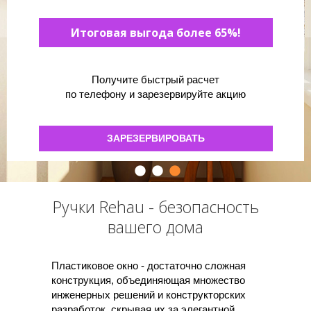
Итоговая выгода более 70%!
Итоговая выгода более 70%!
Итоговая выгода более 65%!
Получите быстрый расчет
Получите быстрый расчет
Получите быстрый расчет
по телефону и зарезервируйте акцию
по телефону и зарезервируйте акцию
по телефону и зарезервируйте акцию
ЗАРЕЗЕРВИРОВАТЬ
ЗАРЕЗЕРВИРОВАТЬ
ЗАРЕЗЕРВИРОВАТЬ
Ручки Rehau - безопасность
вашего дома
Пластиковое окно - достаточно сложная
конструкция, объединяющая множество
инженерных решений и конструкторских
разработок, скрывая их за элегантной