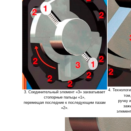
4. Технологи
3. Соединительный элемент «3» захватывает
том
стопорные пальцы «1»,
ручку 
перемещая последние к последующим пазам
заж
«2».
элемент