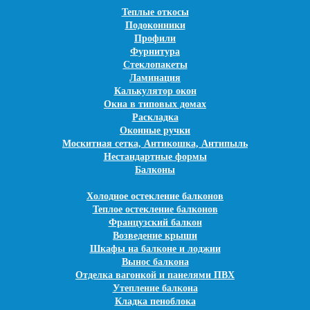
Теплые откосы
Бесплатно вызвать специалиста
Подоконники
Профили
Фурнитура
Стеклопакеты
Ламинация
Калькулятор окон
Окна в типовых домах
Раскладка
Оконные ручки
Москитная сетка, Антикошка, Антипыль
Нестандартные формы
Балконы
Холодное остекление балконов
Теплое остекление балконов
Французский балкон
Возведение крыши
Шкафы на балконе и лоджии
Вынос балкона
Отделка вагонкой и панелями ПВХ
Утепление балкона
Кладка пеноблока