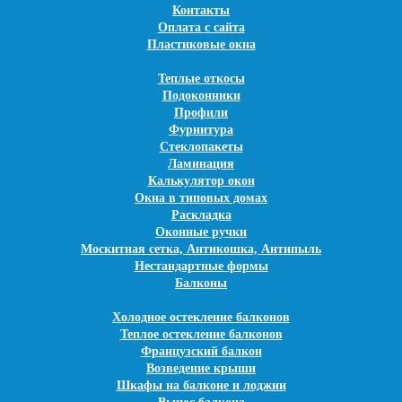
Единый телефон
Контакты
8 495 104-66-44
Оплата с сайта
Пластиковые окна
info@oknaecoluxe.ru
Теплые откосы
Бесплатно вызвать специалиста
Подоконники
Профили
Фурнитура
Стеклопакеты
Ламинация
Калькулятор окон
Окна в типовых домах
Раскладка
Оконные ручки
Москитная сетка, Антикошка, Антипыль
Нестандартные формы
Балконы
Холодное остекление балконов
Теплое остекление балконов
Французский балкон
Возведение крыши
Шкафы на балконе и лоджии