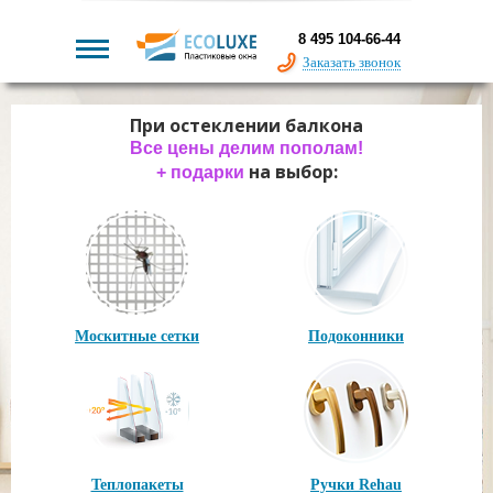
8 495 104-66-44
Заказать звонок
При остеклении балкона
Сегодня для всех
Дарим каждое второе окно
скидка 67% + 17%
владельцам домов
Все цены делим пополам!
и
на выбор:
на выбор:
подарки
+ подарки
на выбор:
+ подарки
Москитные сетки
Москитные сетки
Подоконники
Подоконники
Москитные сетки
Подоконники
Теплопакеты
Теплопакеты
Ручки Rehau
Ручки Rehau
Теплопакеты
Ручки Rehau